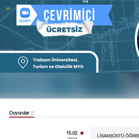
Duyurular :::
15.02
LİSANSÜSTÜ ÖĞREN