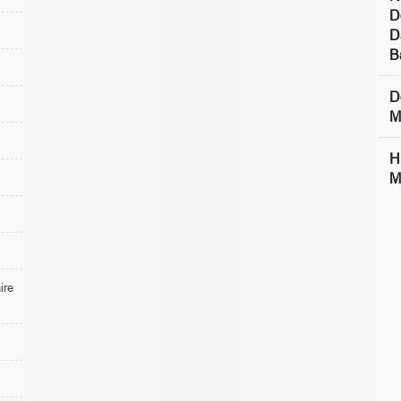
D
D
B
D
M
H
M
re