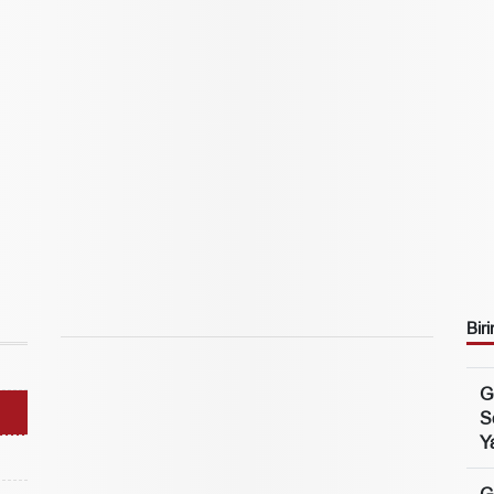
Biri
G
S
Ya
G