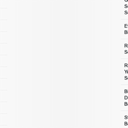
S
S
E
B
R
S
R
Y
S
B
D
B
S
B