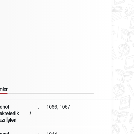
mler
enel
:
1066, 1067
ekreterlik /
zı İşleri
enel
:
1014