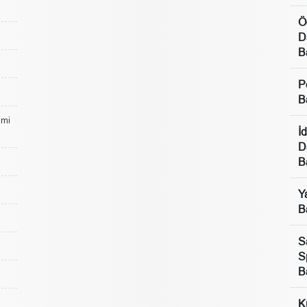
Ö
D
B
P
B
lmi
İ
D
B
Y
B
S
S
B
K