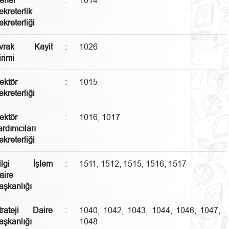
ekreterlik
ekreterliği
vrak Kayit
:
1026
irimi
ektör
:
1015
ekreterliği
ektör
:
1016, 1017
ardımcıları
ekreterliği
ilgi İşlem
:
1511, 1512, 1515, 1516, 1517
aire
aşkanlığı
trateji Daire
:
1040, 1042, 1043, 1044, 1046, 1047,
aşkanlığı
1048